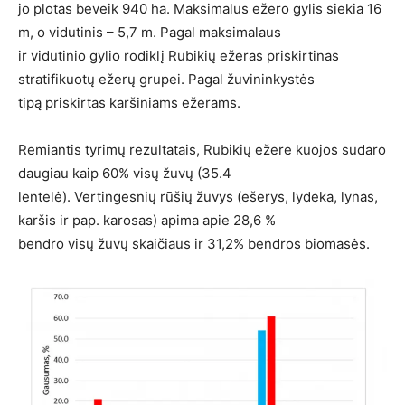
jo plotas beveik 940 ha. Maksimalus ežero gylis siekia 16
m, o vidutinis – 5,7 m. Pagal maksimalaus
ir vidutinio gylio rodiklį Rubikių ežeras priskirtinas
stratifikuotų ežerų grupei. Pagal žuvininkystės
tipą priskirtas karšiniams ežerams.
Remiantis tyrimų rezultatais, Rubikių ežere kuojos sudaro
daugiau kaip 60% visų žuvų (35.4
lentelė). Vertingesnių rūšių žuvys (ešerys, lydeka, lynas,
karšis ir pap. karosas) apima apie 28,6 %
bendro visų žuvų skaičiaus ir 31,2% bendros biomasės.