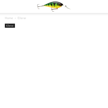
Home
Ežerai
Ežerai