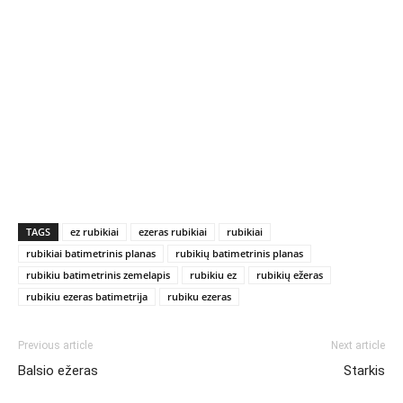
TAGS
ez rubikiai
ezeras rubikiai
rubikiai
rubikiai batimetrinis planas
rubikių batimetrinis planas
rubikiu batimetrinis zemelapis
rubikiu ez
rubikių ežeras
rubikiu ezeras batimetrija
rubiku ezeras
Previous article
Next article
Balsio ežeras
Starkis