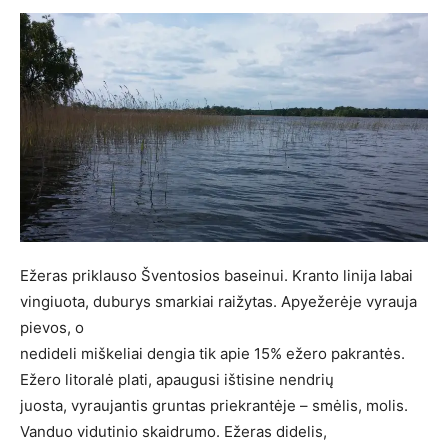
Ežeras priklauso Šventosios baseinui. Kranto linija labai
vingiuota, duburys smarkiai raižytas. Apyežerėje vyrauja
pievos, o
nedideli miškeliai dengia tik apie 15% ežero pakrantės.
Ežero litoralė plati, apaugusi ištisine nendrių
juosta, vyraujantis gruntas priekrantėje – smėlis, molis.
Vanduo vidutinio skaidrumo. Ežeras didelis,