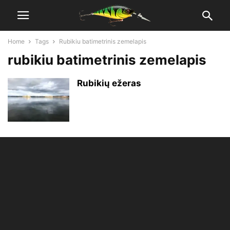
Home
Tags
Rubikiu batimetrinis zemelapis
rubikiu batimetrinis zemelapis
Rubikių ežeras