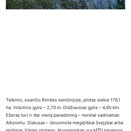
Telkinio, esančio Rimšės seniūnijoje, plotas siekia 176,1
ha. Vidutinis gylis – 2,70 m. Didžiausias gylis – 4,60 km.
Ežeras turi ir dar vieną pavadinimą – neretai vadinamas
Alksneliu. Statusas – išnuomota mėgėjiškai žvejybai arba
leidimas žūklės plotams. Nuomininkas yra MŽD Ignalinos