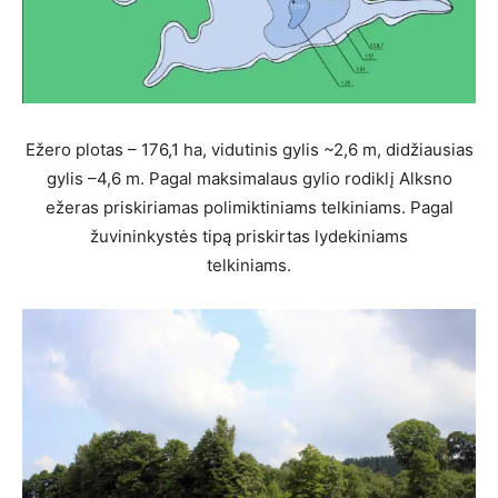
Ežero plotas – 176,1 ha, vidutinis gylis ~2,6 m, didžiausias
gylis –4,6 m. Pagal maksimalaus gylio rodiklį Alksno
ežeras priskiriamas polimiktiniams telkiniams. Pagal
žuvininkystės tipą priskirtas lydekiniams
telkiniams.