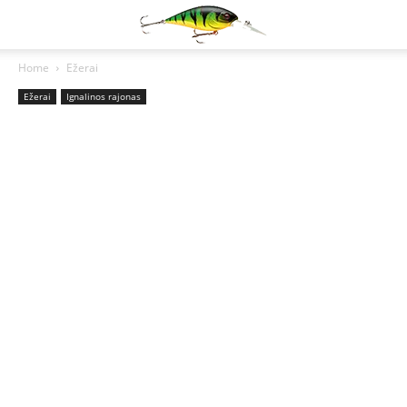
Home
Ežerai
Ežerai
Ignalinos rajonas