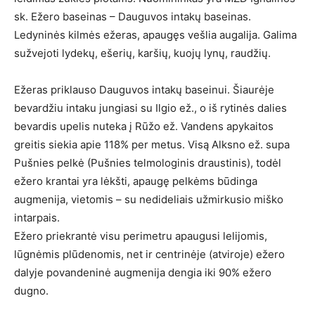
sk. Ežero baseinas – Dauguvos intakų baseinas.
Ledyninės kilmės ežeras, apaugęs vešlia augalija. Galima
sužvejoti lydekų, ešerių, karšių, kuojų lynų, raudžių.
Ežeras priklauso Dauguvos intakų baseinui. Šiaurėje
bevardžiu intaku jungiasi su Ilgio ež., o iš rytinės dalies
bevardis upelis nuteka į Rūžo ež. Vandens apykaitos
greitis siekia apie 118% per metus. Visą Alksno ež. supa
Pušnies pelkė (Pušnies telmologinis draustinis), todėl
ežero krantai yra lėkšti, apaugę pelkėms būdinga
augmenija, vietomis – su nedideliais užmirkusio miško
intarpais.
Ežero priekrantė visu perimetru apaugusi lelijomis,
lūgnėmis plūdenomis, net ir centrinėje (atviroje) ežero
dalyje povandeninė augmenija dengia iki 90% ežero
dugno.