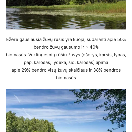
Ežere gausiausia žuvų rūšis yra kuoja, sudaranti apie 50%
bendro žuvų gausumo ir ~ 40%
biomasės. Vertingesnių rūšių žuvys (ešerys, karšis, lynas,
pap. karosas, lydeka, sid. karosas) apima
apie 29% bendro visų žuvų skaičiaus ir 38% bendros
biomasės