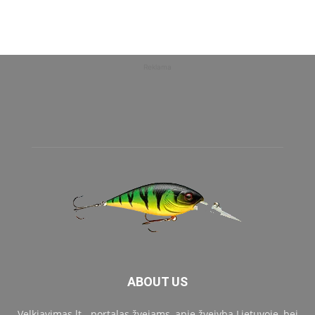
Reklama
ABOUT US
Velkiavimas.lt - portalas žvejams, apie žvejybą Lietuvoje, bei