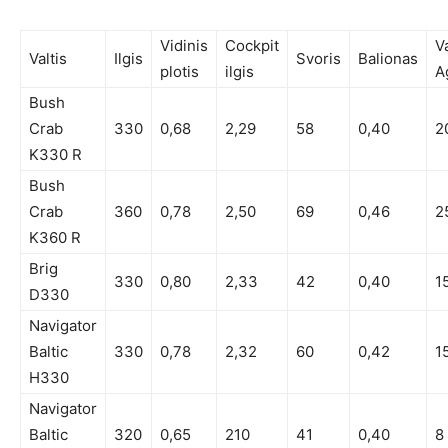
Vidinis
Cockpit
Va
Valtis
Ilgis
Svoris
Balionas
plotis
ilgis
A
Bush
Crab
330
0,68
2,29
58
0,40
2
K330 R
Bush
Crab
360
0,78
2,50
69
0,46
2
K360 R
Brig
330
0,80
2,33
42
0,40
1
D330
Navigator
Baltic
330
0,78
2,32
60
0,42
1
H330
Navigator
Baltic
320
0,65
210
41
0,40
8