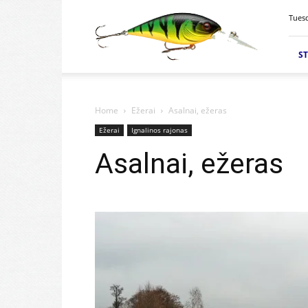
Velkiavimas.lt
Tuesd
ST
Home
Ežerai
Asalnai, ežeras
Ežerai
Ignalinos rajonas
Asalnai, ežeras