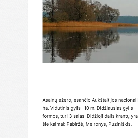
Asalnų ežero, esančio Aukštaitijos nacional
ha. Vidutinis gylis -10 m. Didžiausias gylis
formos, turi 3 salas. Didžioji dalis krantų yra
šie kaimai: Pabiržė, Meironys, Puziniškis.