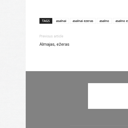
TAGS
asalnai
asalnai ezeras
asalno
asalno e
Previous article
Almajas, ežeras