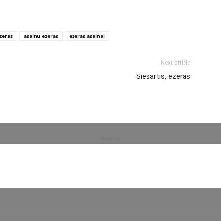
zeras
asalnu ezeras
ezeras asalnai
Next article
Siesartis, ežeras
Reklama