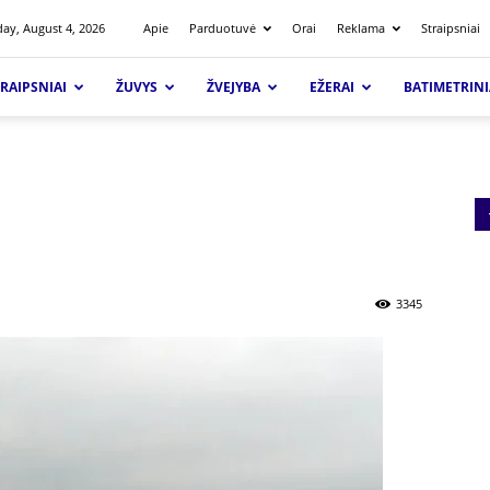
ay, August 4, 2026
Apie
Parduotuvė
Orai
Reklama
Straipsniai
RAIPSNIAI
ŽUVYS
ŽVEJYBA
EŽERAI
BATIMETRINI
3345