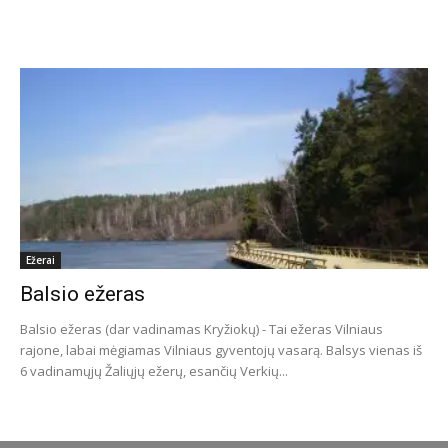
Ežerai
Balsio ežeras
Balsio ežeras (dar vadinamas Kryžiokų) - Tai ežeras Vilniaus
rajone, labai mėgiamas Vilniaus gyventojų vasarą. Balsys vienas iš
6 vadinamųjų Žaliųjų ežerų, esančių Verkių...