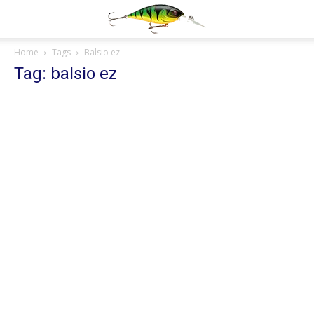
Home
Tags
Balsio ez
Tag: balsio ez