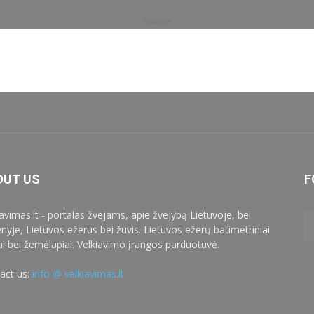
Reklama
OUT US
F
iavimas.lt - portalas žvejams, apie žvejybą Lietuvoje, bei
enyje, Lietuvos ežerus bei žuvis. Lietuvos ežerų batimetriniai
ai bei žemėlapiai. Velkiavimo įrangos parduotuvė.
act us:
info @ velkiavimas.lt