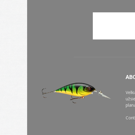
AB
Velk
užsi
plan
Cont