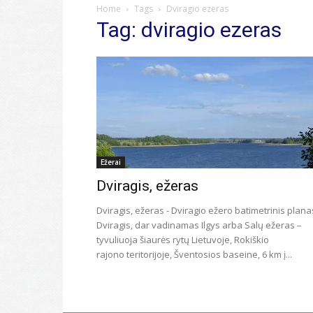
Home
Tags
Dviragio ezeras
Tag: dviragio ezeras
Ežerai
Dviragis, ežeras
Dviragis, ežeras - Dviragio ežero batimetrinis plana
Dviragis, dar vadinamas Ilgys arba Salų ežeras –
tyvuliuoja šiaurės rytų Lietuvoje, Rokiškio
rajono teritorijoje, Šventosios baseine, 6 km į...