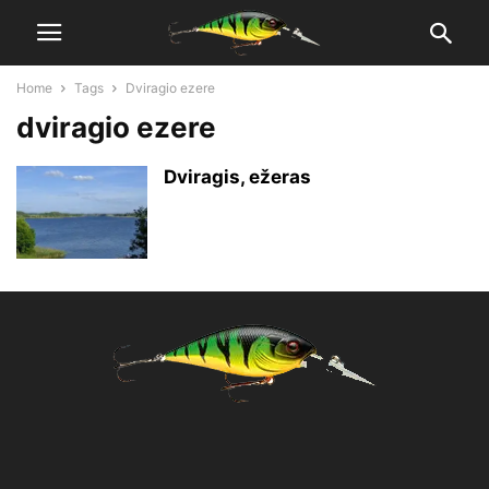
Home
Tags
Dviragio ezere
dviragio ezere
Dviragis, ežeras