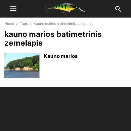
Home
Tags
Kauno marios batimetrinis zemelapis
kauno marios batimetrinis
zemelapis
Kauno marios