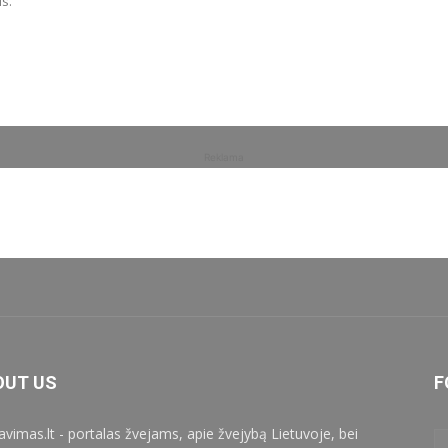
is.
Reklama
OUT US
F
iavimas.lt - portalas žvejams, apie žvejybą Lietuvoje, bei