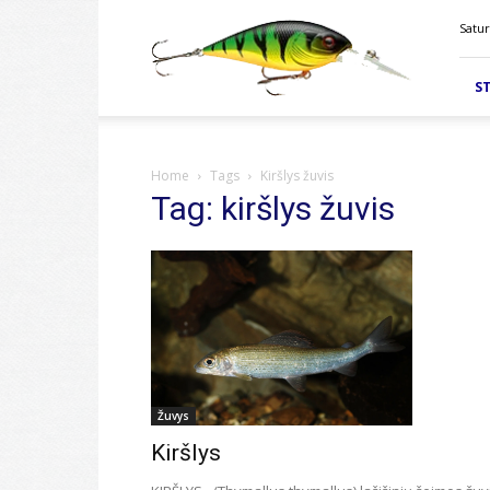
Velkiavimas.lt
Satur
ST
Home
Tags
Kiršlys žuvis
Tag: kiršlys žuvis
Žuvys
Kiršlys