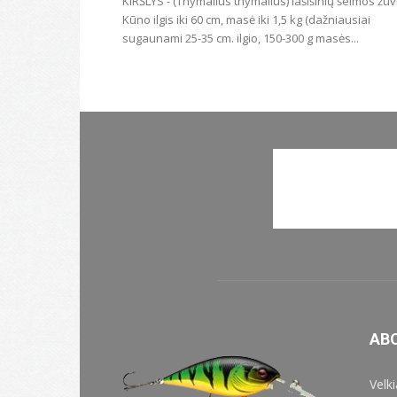
KIRŠLYS - (Thymallus thymallus) lašišinių šeimos žuv
Kūno ilgis iki 60 cm, masė iki 1,5 kg (dažniausiai
sugaunami 25-35 cm. ilgio, 150-300 g masės...
AB
Velk