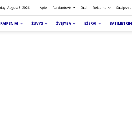
day, August 8, 2026
Apie
Parduotuvė
Orai
Reklama
Straipsnia
RAIPSNIAI
ŽUVYS
ŽVEJYBA
EŽERAI
BATIMETRIN