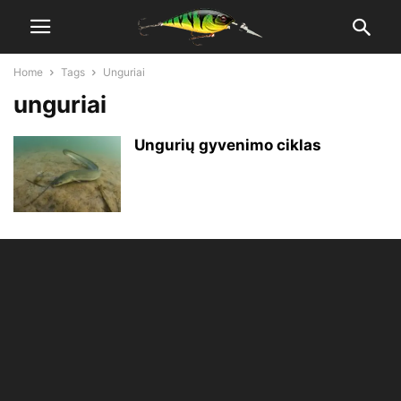
Home
Tags
Unguriai
unguriai
Ungurių gyvenimo ciklas