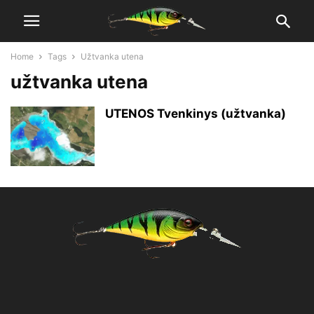
Home
Tags
Užtvanka utena
užtvanka utena
UTENOS Tvenkinys (užtvanka)