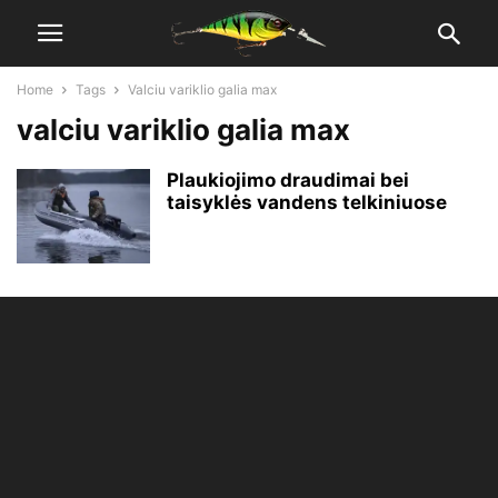
Home
Tags
Valciu variklio galia max
valciu variklio galia max
Plaukiojimo draudimai bei
taisyklės vandens telkiniuose