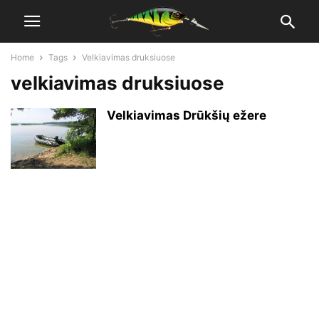
Home
Tags
Velkiavimas druksiuose
velkiavimas druksiuose
Velkiavimas Drūkšių ežere