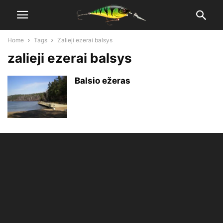
Home
Tags
Zalieji ezerai balsys
zalieji ezerai balsys
Balsio ežeras