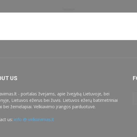
Reklama
OUT US
F
iavimas.lt - portalas žvejams, apie žvejybą Lietuvoje, bei
enyje, Lietuvos ežerus bei žuvis. Lietuvos ežerų batimetriniai
ai bei žemėlapiai. Velkiavimo įrangos parduotuvė.
act us:
info @ velkiavimas.lt