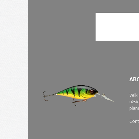
AB
Velk
užsi
plan
Cont