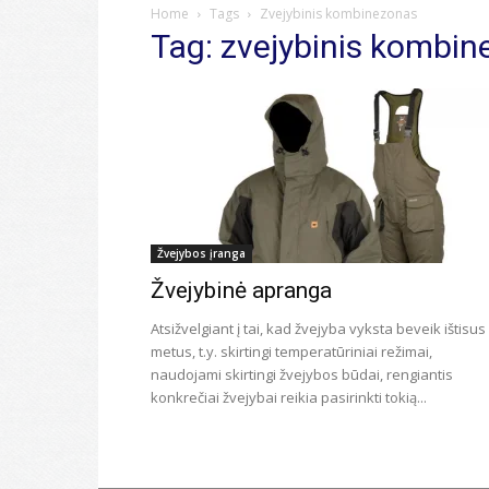
Home
Tags
Zvejybinis kombinezonas
Tag: zvejybinis kombi
Žvejybos įranga
Žvejybinė apranga
Atsižvelgiant į tai, kad žvejyba vyksta beveik ištisus
metus, t.y. skirtingi temperatūriniai režimai,
naudojami skirtingi žvejybos būdai, rengiantis
konkrečiai žvejybai reikia pasirinkti tokią...