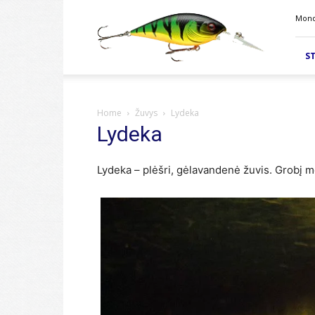
Velkiavimas.lt
Mond
ST
Home
Žuvys
Lydeka
Lydeka
Lydeka – plėšri, gėlavandenė žuvis. Grobį mė