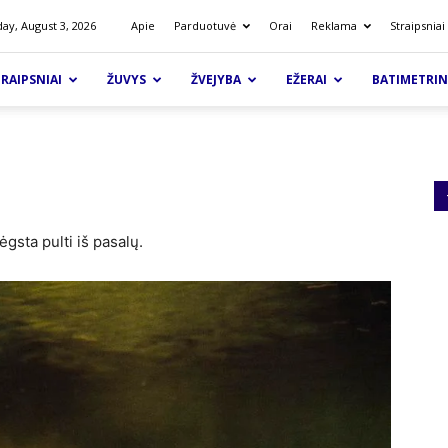
ay, August 3, 2026
Apie
Parduotuvė
Orai
Reklama
Straipsniai
RAIPSNIAI
ŽUVYS
ŽVEJYBA
EŽERAI
BATIMETRIN
gsta pulti iš pasalų.