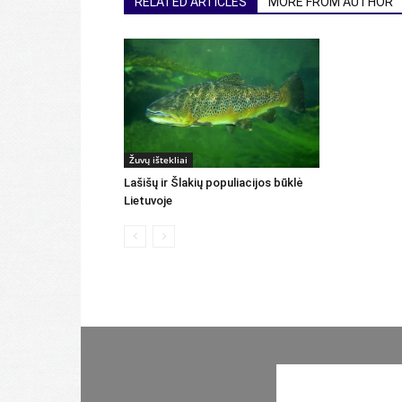
RELATED ARTICLES
MORE FROM AUTHOR
Žuvų ištekliai
Lašišų ir Šlakių populiacijos būklė
Lietuvoje