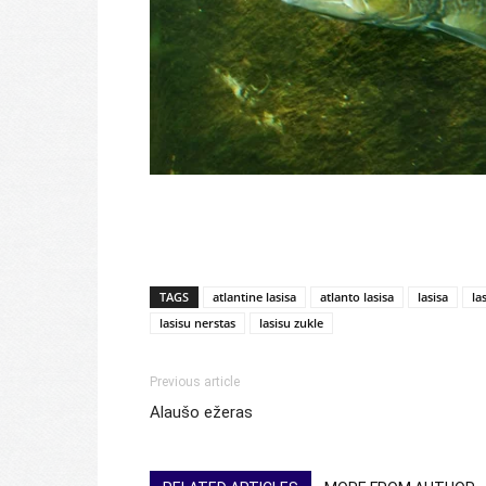
TAGS
atlantine lasisa
atlanto lasisa
lasisa
la
lasisu nerstas
lasisu zukle
Previous article
Alaušo ežeras