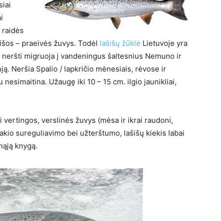
siai
i
 raidės
išos – praeivės žuvys. Todėl
lašišų žūklė
Lietuvoje yra
au neršti migruoja į vandeningus šaltesnius Nemuno ir
ą. Neršia Spalio / lapkričio mėnesiais, rėvose ir
simaitina. Užaugę iki 10 – 15 cm. ilgio jaunikliai,
i vertingos, verslinės žuvys (mėsa ir ikrai raudoni,
takio sureguliavimo bei užterštumo, lašišų kiekis labai
nąją knygą.