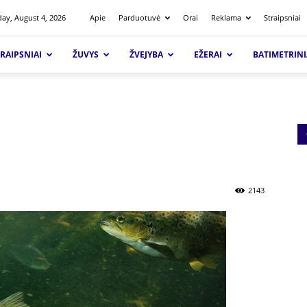
ay, August 4, 2026
Apie
Parduotuvė
Orai
Reklama
Straipsniai
RAIPSNIAI
ŽUVYS
ŽVEJYBA
EŽERAI
BATIMETRINI
2143