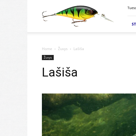
Velkiavimas.lt
Tuesd
ST
Home
Žuvys
Lašiša
Žuvys
Lašiša