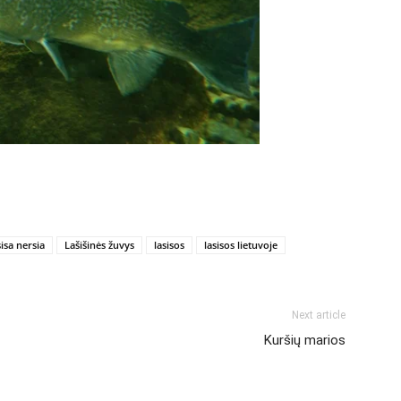
sisa nersia
Lašišinės žuvys
lasisos
lasisos lietuvoje
Next article
Kuršių marios