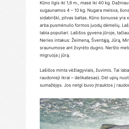
Kūno ilgis iki 1,6 m., masė iki 40 kg. Dažniau
sugaunamos 4 – 10 kg. Nugara melsva, šona
sidabriški, pilvas baltas. Kūno šonuose yra x
arba pusmėnulio formos juodų dėmelių. Laš
labia populiari. Lašišos gyvena jūroje, tači
Neries intakus: Žeimeną, Šventąją, Jūrą, Minj
sraunumose ant žvyrėto dugno. Neršto metu ne
migruoja į jūrą.
Lašišos minta vėžiagyviais, žuvimis. Tai laba
raudonieji ikrai – delikatesas). Dėl upių nuo
sumažėjęs. Jos netgi buvo įtrauktos į raudo