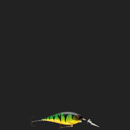
VILNIAUS RAJONAS
VOBLERIAI
ZARASŲ RAJONAS
ŽUVŲ IŠTEKLIAI
ŽUVŲ NERŠTAS
ŽUVYS
ŽVEJYBA
ŽVEJYBA LATVIJOJE
ŽVEJYBOS ĮRANGA