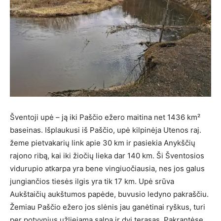
Šventoji upė – ją iki Paščio ežero maitina net 1436 km²
baseinas. Išplaukusi iš Paščio, upė kilpinėja Utenos raj.
žeme pietvakarių link apie 30 km ir pasiekia Anykščių
rajono ribą, kai iki žiočių lieka dar 140 km. Ši Šventosios
vidurupio atkarpa yra bene vingiuočiausia, nes jos galus
jungiančios tiesės ilgis yra tik 17 km. Upė srūva
Aukštaičių aukštumos papėde, buvusio ledyno pakraščiu.
Žemiau Paščio ežero jos slėnis jau ganėtinai ryškus, turi
per potvynius užliejamą salpą ir dvi terasas. Pakrantėse