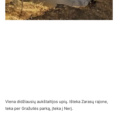
Viena didžiausių aukštaitijos upių. Išteka Zarasų rajone,
teka per Gražutės parką, įteka į Nerį.