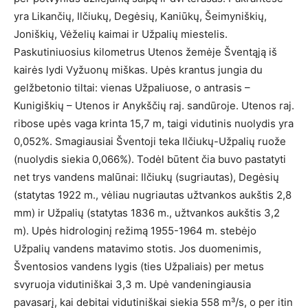
yra Likančių, Ilčiukų, Degėsių, Kaniūkų, Šeimyniškių,
Joniškių, Vėželių kaimai ir Užpalių miestelis.
Paskutiniuosius kilometrus Utenos žemėje Šventąją iš
kairės lydi Vyžuonų miškas. Upės krantus jungia du
gelžbetonio tiltai: vienas Užpaliuose, o antrasis –
Kunigiškių – Utenos ir Anykščių raj. sandūroje. Utenos raj.
ribose upės vaga krinta 15,7 m, taigi vidutinis nuolydis yra
0,052%. Smagiausiai Šventoji teka Ilčiukų-Užpalių ruože
(nuolydis siekia 0,066%). Todėl būtent čia buvo pastatyti
net trys vandens malūnai: Ilčiukų (sugriautas), Degėsių
(statytas 1922 m., vėliau nugriautas užtvankos aukštis 2,8
mm) ir Užpalių (statytas 1836 m., užtvankos aukštis 3,2
m). Upės hidrologinį režimą 1955-1964 m. stebėjo
Užpalių vandens matavimo stotis. Jos duomenimis,
Šventosios vandens lygis (ties Užpaliais) per metus
svyruoja vidutiniškai 3,3 m. Upė vandeningiausia
pavasarį, kai debitai vidutiniškai siekia 558 m³/s, o per itin