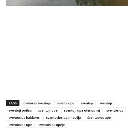
TAGS
baidares sventaja
šventa upė
šventoji
sventoji
sventoji poilsis
sventoji upe
sventoji upe utenos raj
sventosios
sventosios baidares
sventosios batimetrija
šventosios upė
sventosios upe
sventosios upeje