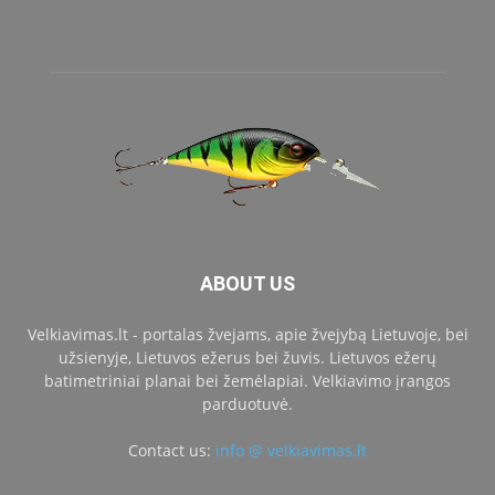
ABOUT US
Velkiavimas.lt - portalas žvejams, apie žvejybą Lietuvoje, bei
užsienyje, Lietuvos ežerus bei žuvis. Lietuvos ežerų
batimetriniai planai bei žemėlapiai. Velkiavimo įrangos
parduotuvė.
Contact us:
info @ velkiavimas.lt