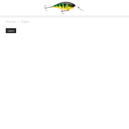
Home
Upės
Upės