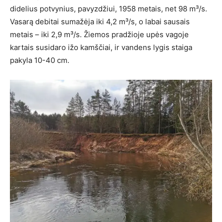
didelius potvynius, pavyzdžiui, 1958 metais, net 98 m³/s.
Vasarą debitai sumažėja iki 4,2 m³/s, o labai sausais
metais – iki 2,9 m³/s. Žiemos pradžioje upės vagoje
kartais susidaro ižo kamščiai, ir vandens lygis staiga
pakyla 10-40 cm.