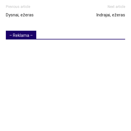
Previous article
Next article
Dysnai, ežeras
Indrajai, ežeras
– Reklama –