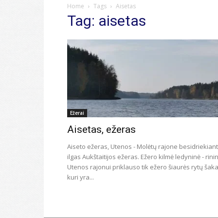
Home
Tags
Aisetas
Tag: aisetas
Ežerai
Aisetas, ežeras
Aiseto ežeras, Utenos - Molėtų rajone besidriekiant
ilgas Aukštaitijos ežeras. Ežero kilmė ledyninė - rinin
Utenos rajonui priklauso tik ežero šiaurės rytų šaka
kuri yra...