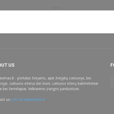
Reklama
OUT US
F
iavimas.lt - portalas žvejams, apie žvejybą Lietuvoje, bei
enyje, Lietuvos ežerus bei žuvis. Lietuvos ežerų batimetriniai
ai bei žemėlapiai. Velkiavimo įrangos parduotuvė.
act us:
info @ velkiavimas.lt