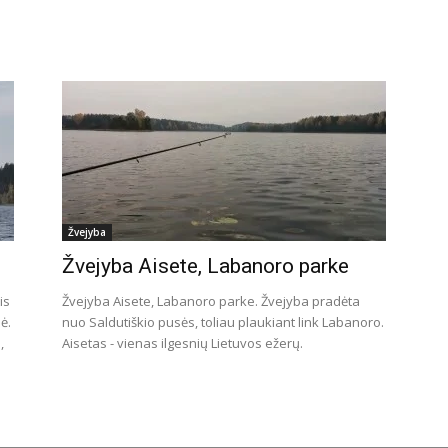
Žvejyba
Žvejyba Aisete, Labanoro parke
is
Žvejyba Aisete, Labanoro parke. Žvejyba pradėta
ė.
nuo Saldutiškio pusės, toliau plaukiant link Labanoro.
,
Aisetas - vienas ilgesnių Lietuvos ežerų.