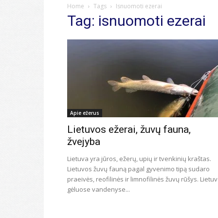
Home
Tags
Isnuomoti ezerai
Tag: isnuomoti ezerai
Apie ežerus
Lietuvos ežerai, žuvų fauna,
žvejyba
Lietuva yra jūros, ežerų, upių ir tvenkinių kraštas.
Lietuvos žuvų fauną pagal gyvenimo tipą sudaro
praeivės, reofilinės ir limnofilinės žuvų rūšys. Lietu
gėluose vandenyse...