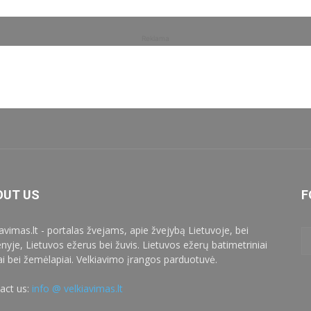
Reklama
OUT US
F
iavimas.lt - portalas žvejams, apie žvejybą Lietuvoje, bei
enyje, Lietuvos ežerus bei žuvis. Lietuvos ežerų batimetriniai
ai bei žemėlapiai. Velkiavimo įrangos parduotuvė.
act us:
info @ velkiavimas.lt