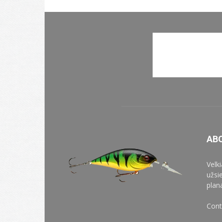
AB
Velk
užsi
plan
Cont