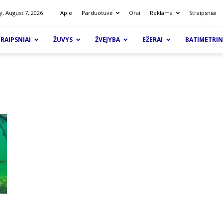
y, August 7, 2026
Apie
Parduotuvė
Orai
Reklama
Straipsniai
RAIPSNIAI
ŽUVYS
ŽVEJYBA
EŽERAI
BATIMETRIN