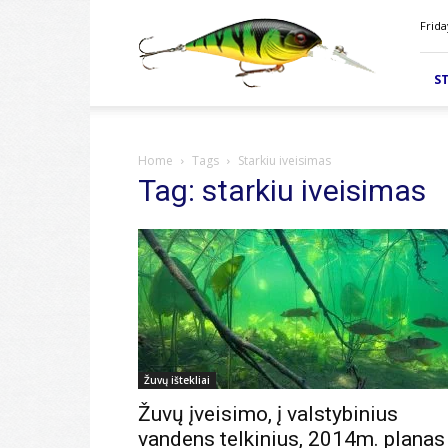
Velkiavimas.lt
Frida
ST
Home
Tags
Starkiu iveisimas
Tag: starkiu iveisimas
Žuvų ištekliai
Žuvų įveisimo, į valstybinius
vandens telkinius, 2014m. planas