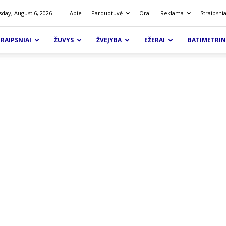
day, August 6, 2026
Apie
Parduotuvė
Orai
Reklama
Straipsnia
RAIPSNIAI
ŽUVYS
ŽVEJYBA
EŽERAI
BATIMETRIN