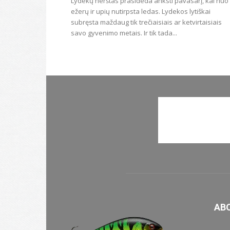
Lydekų nerštas prasideda anksti pavasarį, kai nuo
ežerų ir upių nutirpsta ledas. Lydekos lytiškai
subręsta maždaug tik trečiaisiais ar ketvirtaisiais
savo gyvenimo metais. Ir tik tada...
AB