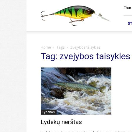
Velkiavimas.lt
Thurs
ST
Home
Tags
Zvejybos taisykles
Tag: zvejybos taisykles
Lydekos
Lydekų nerštas