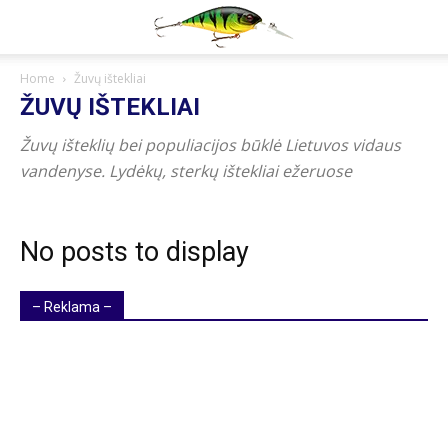
Home
Žuvų ištekliai
ŽUVŲ IŠTEKLIAI
Žuvų išteklių bei populiacijos būklė Lietuvos vidaus
vandenyse. Lydėkų, sterkų ištekliai ežeruose
No posts to display
– Reklama –