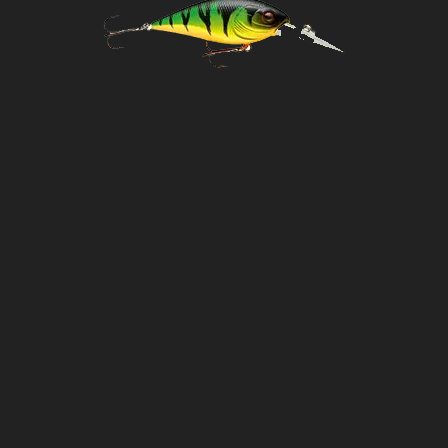
VILNIAUS RAJONAS
VOBLERIAI
ZARASŲ RAJONAS
ŽUVŲ IŠTEKLIAI
ŽUVŲ NERŠTAS
ŽUVYS
ŽVEJYBA
ŽVEJYBA LATVIJOJE
ŽVEJYBOS ĮRANGA