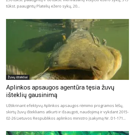
tūkst. paaugintų Platelių ežero sykų, 20...
Žuvų ištekliai
Aplinkos apsaugos agentūra tęsia žuvų
išteklių gausinimą
Užtikrinant efektyvų Aplinkos apsaugos rėmimo programos lėšų,
skirtų žuvų ištekliams atkurti ir išsaugoti, naudojimą ir vykdant 2015-
02-26 Lietuvos Respublikos aplinkos ministro įsakymą Nr. D1-171...