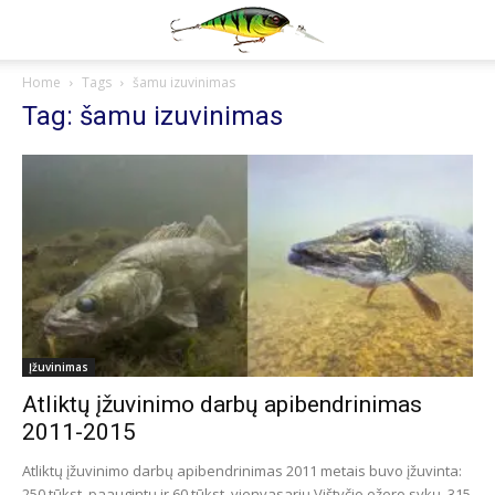
Home
Tags
šamu izuvinimas
Tag: šamu izuvinimas
Įžuvinimas
Atliktų įžuvinimo darbų apibendrinimas
2011-2015
Atliktų įžuvinimo darbų apibendrinimas 2011 metais buvo įžuvinta:
250 tūkst. paaugintų ir 60 tūkst. vienvasarių Vištyčio ežero sykų, 315