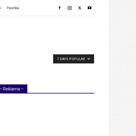
i
Paieška
7 DAYS POPULAR
– Reklama –