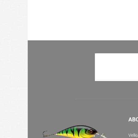
AB
Velk