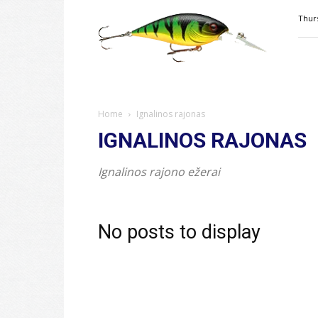
Velkiavimas.lt
Thurs
Home
Ignalinos rajonas
IGNALINOS RAJONAS
Ignalinos rajono ežerai
No posts to display