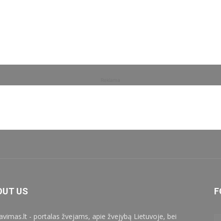
Reklama
OUT US
F
iavimas.lt - portalas žvejams, apie žvejybą Lietuvoje, bei