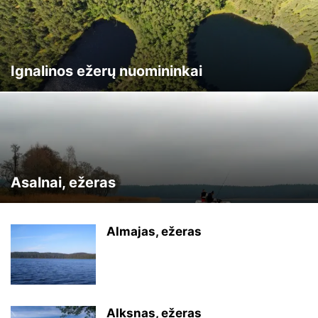
VILNIAUS RAJONAS
VOBLERIAI
ZARASŲ RAJONAS
ŽUVŲ IŠTEKLIAI
ŽUVŲ NERŠTAS
ŽUVYS
ŽVEJYBA
ŽVEJYBA LATVIJOJE
ŽVEJYBOS ĮRANGA
Ignalinos ežerų nuomininkai
Asalnai, ežeras
Almajas, ežeras
Alksnas, ežeras